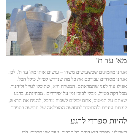
מא' עד ת'
אנחנו מאמינים שכשעושים משהו – עושים אותו מא' עד ת'. לכן,
אנחנו מסדרים עבורכם את כל מה שנדרש לטיול, כולל הכל,
אפילו עוד לפני שהמראתם. המטרה היא, שתוכלו לטייל וליהנות
מכל דקה בטיול, מבלי לבזבז זמן על 'סידורים'. מבחינתנו, ברגע
שאתם על המטוס, אתם יכולים לשכוח מהכל, להניח את הראש,
לעצום עיניים ולהתמכר לתחושה המופלאה של חופשה בספרד.
להיות ספרדי לרגע
בשבילנו, ספרד היא קודם כל תרבות. ועוד איזו תרבות. לכן,