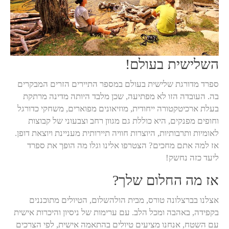
השלישית בעולם!
ספרד מדורגת שלישית בעולם במספר התיירים הזרים המבקרים
בה. העובדה הזו לא מפתיעה, שכן מלבד היותה מדינה מרתקת
בעלת ארכיטקטורה ייחודית, מוזיאונים מפוארים, משחקי כדורגל
וחופים מפנקים, היא כוללת גם מגוון רחב וצבעוני של קבוצות
לאומיות ותרבותיות, היוצרות חוויה תיירותית מעניינת ויוצאת דופן.
אז למה אתם מחכים? הצטרפו אלינו וגלו מה הופך את ספרד
ליעד כזה נחשק!
אז מה החלום שלך?
אצלנו בברצלונה טורס, מבית הולהשלום, הטיולים מתוכננים
בקפידה, באהבה ומכל הלב. עם ערימות של ניסיון והיכרות אישית
עם השטח, אנחנו מציעים טיולים בהתאמה אישית, לפי הצרכים