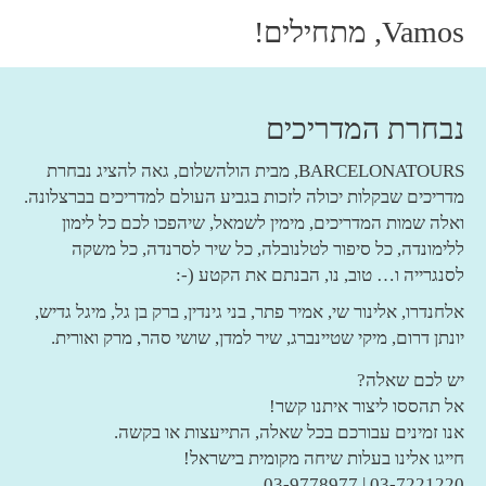
Vamos, מתחילים!
נבחרת המדריכים
BARCELONATOURS, מבית הולהשלום, גאה להציג נבחרת
מדריכים שבקלות יכולה לזכות בגביע העולם למדריכים בברצלונה.
ואלה שמות המדריכים, מימין לשמאל, שיהפכו לכם כל לימון
ללימונדה, כל סיפור לטלנובלה, כל שיר לסרנדה, כל משקה
לסנגרייה ו… טוב, נו, הבנתם את הקטע (-:
אלחנדרו, אלינור שי, אמיר פתר, בני גינדין, ברק בן גל, מיגל גדיש,
יונתן דרום, מיקי שטיינברג, שיר למדן, שושי סהר, מרק ואורית.
יש לכם שאלה?
אל תהססו ליצור איתנו קשר!
אנו זמינים עבורכם בכל שאלה, התייעצות או בקשה.
חייגו אלינו בעלות שיחה מקומית בישראל!
03-7221220 | 03-9778977