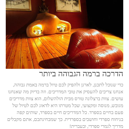
הדרכה ברמה הגבוהה ביותר
כדי שנוכל לתכנן, לארגן ולהפיק לכם טיול ברמה באמת גבוהה,
אנחנו צריכים להעסיק את טובי המדריכים. וזה בדיוק מה שאנחנו
עושים. צוות ברצלונה טורס מבית הולהשלום, הוא צוות מדריכים
מגובש, מנוסה ומקצועי, שכל מטרתו היא לדאוג לכם לטיול של
פעם בחיים בספרד. כל המדריכים חיים בספרד, שותים קפה
בניחוח ספרדי וחושבים בספרדית. כך שמבחינתכם, אתם מקבלים
מדריך לגמרי ספרדי, ובעברית!