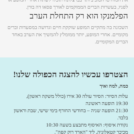
לפניו, בעשרות הברים הממוקמים לאורך פסאו דה בורן.
הפלמנקו הוא רק התחלת הערב
השכונה בה מתקיים המופע שוקקת חיים וגדושה במסעדות וברים
מקומיים. אחרי המופע, יותר ממומלץ להמשיך את הערב באחד
הברים המקומיים.
הצטרפו עכשיו להצגה הכפולה שלנו!
כמה, למה ואיך
עלות הסיור: הסיור עולה 30 אירו (כולל משקה ראשון),
19:30 הופעה ראשונה
21:30 הופעה שניה – בחודשי החורף בימי שישי, שבת וראשון
בלבד.
נקודת איסוף: האיסוף מתבצע בשעה 10:30
מכיכר קטאלוניה, ליד "הארד רוק קפה".