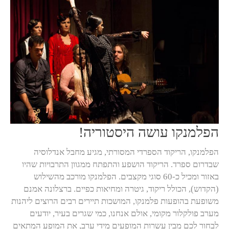
הפלמנקו עושה היסטוריה!
הפלמנקו, הריקוד הספרדי המסורתי, מגיע מחבל אנדלוסיה
שבדרום ספרד. הריקוד הושפע והתפתח ממגוון התרבויות שהיו
באזור ומכיל כ-60 סוגי מקצבים. הפלמנקו מורכב מהשילוש
(הקדוש), הכולל ריקוד, גיטרה ומחיאות כפיים. ברצלונה אמנם
משופעת בהופעות פלמנקו, המושכות תיירים רבים הרוצים ליהנות
מערב פולקלור מקומי, אולם אנחנו, כמי שגרים בעיר, יודעים
לבחור לכם מבין עשרות המופעים מידי ערב, את המופע המתאים