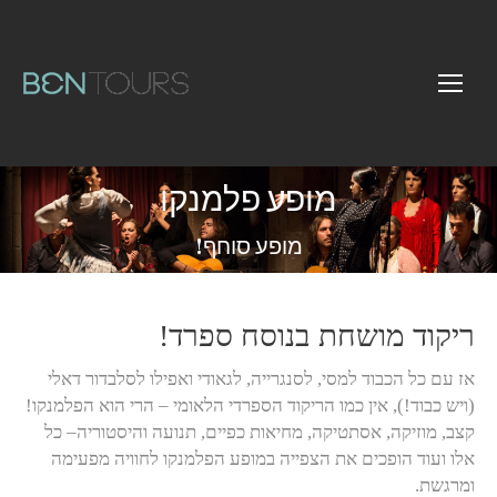
מופע פלמנקו
You are here:
מופע סוחף!
ריקוד מושחת בנוסח ספרד!
אז עם כל הכבוד למסי, לסנגרייה, לגאודי ואפילו לסלבדור דאלי
(ויש כבוד!), אין כמו הריקוד הספרדי הלאומי – הרי הוא הפלמנקו!
קצב, מוזיקה, אסתטיקה, מחיאות כפיים, תנועה והיסטוריה– כל
אלו ועוד הופכים את הצפייה במופע הפלמנקו לחוויה מפעימה
ומרגשת.