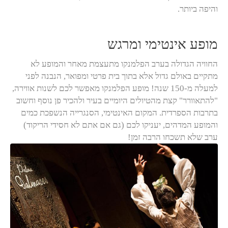
והיפה ביותר.
מופע אינטימי ומרגש
החוויה הגדולה בערב הפלמנקו מתעצמת מאחר והמופע לא
מתקיים באולם גדול אלא בתוך בית פרטי ומפואר, הנבנה לפני
למעלה מ-150 שנה! מופע הפלמנקו מאפשר לכם לשנות אווירה,
"להתאוורר" קצת מהטיולים היומיים בעיר ולהכיר פן נוסף וחשוב
בתרבות הספרדית. המקום האינטימי, הסנגרייה הנשפכת כמים
והמופע המדהים, יעניקו לכם (גם אם אתם לא חסידי הריקוד)
ערב שלא תשכחו הרבה זמן!