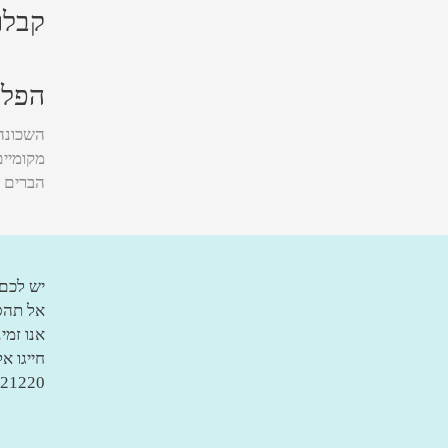
קבלו
הפלמ
השכונה
מקומיי
הברים ה
יש לכם
אל תהסס
אנו זמי
חייגו א
| 03-9778977