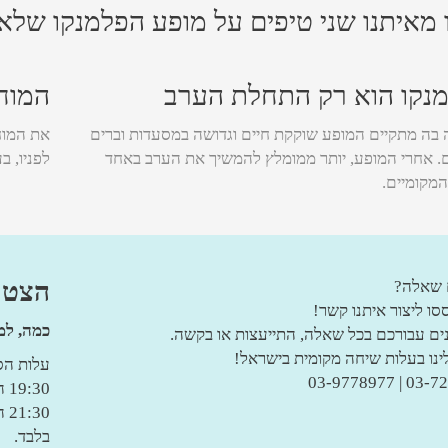
 מאיתנו שני טיפים על מופע הפלמנקו שלא
נקו הוא רק התחלת הערב
המוחי
 בה מתקיים המופע שוקקת חיים וגדושה במסעדות וברים
את המוח
ם. אחרי המופע, יותר ממומלץ להמשיך את הערב באחד
לפניו, ב
מקומיים.
הצטרפ
 שאלה?
ו ליצור איתנו קשר!
כמה, למ
נים עבורכם בכל שאלה, התייעצות או בקשה.
לינו בעלות שיחה מקומית בישראל!
עלות הסיור: הסיו
03-7221220 
19:30 הופעה ראשונה
30
בלבד.