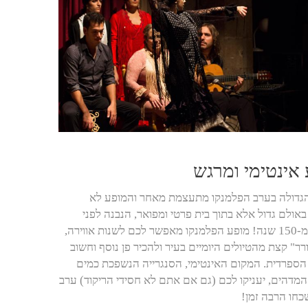
אינטימי ומרגש
הגדולה בערב הפלמנקו מתעצמת מאחר והמופע לא
אולם גדול אלא בתוך בית פרטי ומפואר, הנבנה לפני
למעלה מ-150 שנה! מופע הפלמנקו מאפשר לכם לשנות אווירה,
ר" קצת מהטיולים היומיים בעיר ולהכיר פן נוסף וחשוב
הספרדית. המקום האינטימי, הסנגרייה הנשפכת כמים
המדהים, יעניקו לכם (גם אם אתם לא חסידי הריקוד) ערב
חו הרבה זמן!