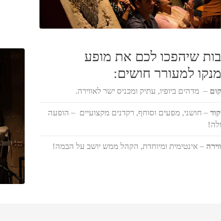
יבות שיהפכו לכם את מופע
נקו למעורר חושים:
ום
– מדהים ביופיו, עתיק ומכניס ישר לאווירה.
קוד
– חושני, מפעים וסוחף, רקדנים מקצועיים – הופעה
לה!
וירה
– אינטימית ומיוחדת, הקהל ממש יושב על הבמה!