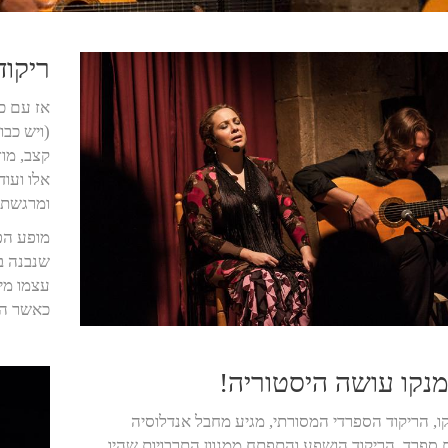
ריקוד
אז עם כל
(ויש כבו
קצב, מוז
אלו ועו
ומרגשת.
מופע הפ
עצמו מיו
כאשר הק
נקו עושה היסטוריה!
, הריקוד הספרדי המסורתי, מגיע מחבל אנדלוסיה
ספרד. הריקוד הושפע והתפתח ממגוון התרבויות שהיו