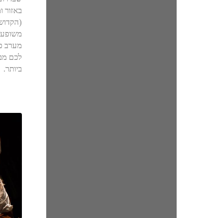
(הקדוש)
משופעת 
מערב פו
לכם מב
ביותר.