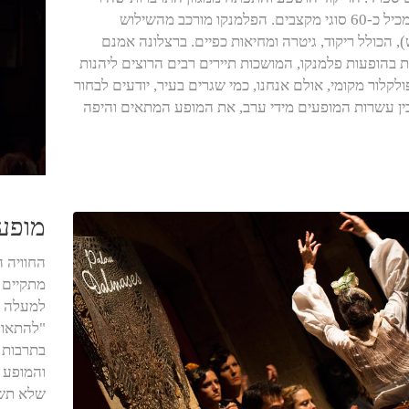
באזור ומכיל כ-60 סוגי מקצבים. הפלמנקו מורכב מהשילוש
, הכולל ריקוד, גיטרה ומחיאות כפיים. ברצלונה אמנם
בהופעות פלמנקו, המושכות תיירים רבים הרוצים ליהנות
לקלור מקומי, אולם אנחנו, כמי שגרים בעיר, יודעים לבחור
ין עשרות המופעים מידי ערב, את המופע המתאים והיפה
מופע 
החוויה 
מתקיים ב
"להתאוור
בתרבות 
והמופע 
שלא תשכ