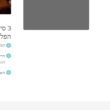
3 ס
הפלמ
המק
הרי
מעו
האו