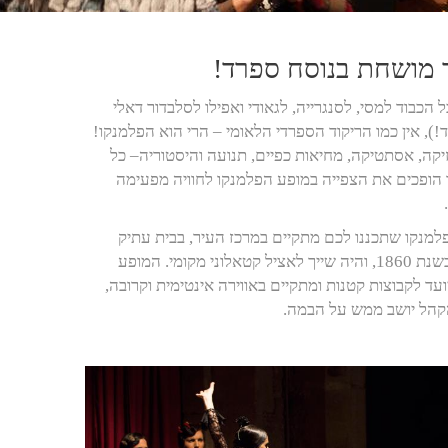
 מושחת בנוסח ספרד!
 הכבוד למסי, לסנגרייה, לגאודי ואפילו לסלבדור דאלי
ד!), אין כמו הריקוד הספרדי הלאומי – הרי הוא הפלמנקו!
יקה, אסתטיקה, מחיאות כפיים, תנועה והיסטוריה– כל
ד הופכים את הצפייה במופע הפלמנקו לחוויה מפעימה
למנקו שתכננו לכם מתקיים במרכז העיר, בבית עתיק
שנבנה בשנת 1860, והיה שייך לאציל קטאלוני מקומי. המופע
עד לקבוצות קטנות ומתקיים באווירה אינטימית וקרובה,
הל יושב ממש על הבמה.