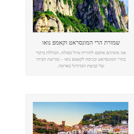
שמורת הרי המונסראט וקאמפ נואו
אנו מזמינים אתכם לחוויית טיול כפולה, הכוללת ביקור
בהרי המונסראט וכניסה לקאמפ נואו – מגרשה הביתי
של קבוצת הכדורגל בארסה.