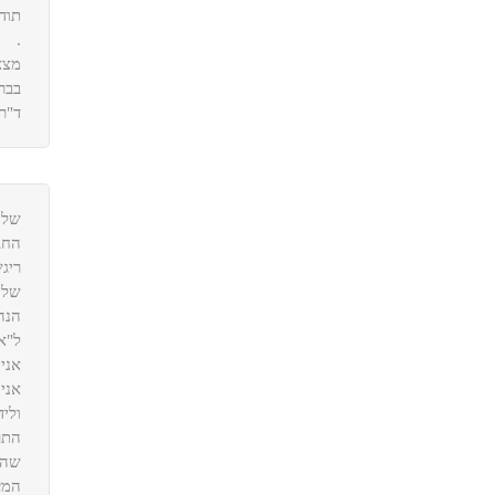
תוד
.
מצא
בבר
ד"ר
שלו
החב
ריג
של 
הנה 
ל"א
אני
אני
וליד
התר
שהד
המענ