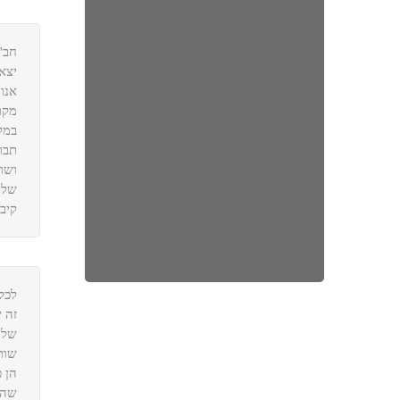
חב'
יצא
אנו
מקו
במל
תבו
ושו
שלו
קיבו
לכל
זה 
של 
שות
הן 
שהע