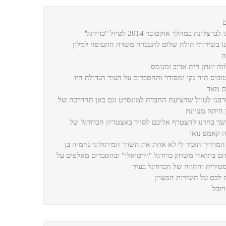
ברצלונה במהלך אוקטובר 2014 לטיול "כדורגל"
נו בשירותי הולה שלום להעברה משדה התעופה למלון
ה
וה יונתן היה אדיב ומנומס
ובוס היה נקי ומסודר וההסברים על העיר הגדולה היו
ם מאד
פנו לטיול שהציעה החברה למונסרט וגם כאן ההדרכה של
ן היתה מצוינת
ך בחרנו להצטרף אליכם לסיור באצטדיון הכדורגל של
 קאמפ נואו
המדריך הזכיר לי לא אחת את השדר המיתולוגי נחמיה בן
ם בתיאור משחק כדורגל "וירטואלי" ובהסברים מאלפים על
טוריה וההווה של הכדורגל בעיר
 לכם על השירות המצוין
ויובל