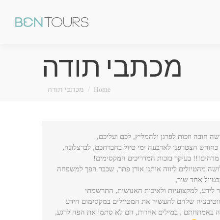
מכתבי תודה
You are here:
Home
מכתבי תודה
שה חובה וזכות לפרגן ולהמליץ, לכם ועליכם,
 כחודש הצטרפנו לארבעה ימי טיול בחברתכם, לברצלונה,
מדהים!!! בעיקר בזכות המדריכים המקסימים!
שה מהטיולים ליווה אותנו אורן פתר, שכבר הפך למשפחה
טיול אחד שיר,
 לידע, למקצועיות ולאיכות האנושית, התרשמתי
טיבציה שלהם להעשיר את המטיילים במקסימום הידע
 באמתחתם , במילים אחרות, הם לא סתמו את הפה לרגע,