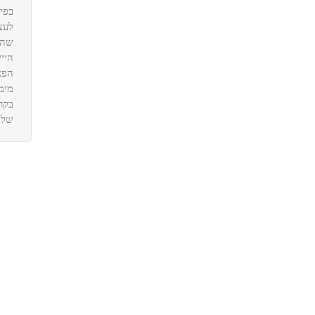
בפי
לעצ
שהי
היי
הפא
מימ
בקרב
שלנ