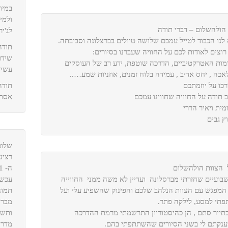
במיו
ולמי
 הולהשלום – דברי תודה
לג'יר
 לנו הכבוד לטייל עמכם שלושה טיולים בברצלונה וסביבתה.
תודה
 רוצים לאודות לכם על החוויה שעברנו בסיורים:
שידר
מות האטרקטיביים, הדרכה שוטפת, ידע רב של העוסקים
עשית
אכה , יחס אדיב , עמידה בלוח זמנים, אוזניות שמע…..
רכו על יוזמתכם
תודה
ב תודה על החוויה שחווינו עמכם
אסתר
מית ויאיר הררי
ץ גבים
שלום
רצינ
 הצוות הולהשלום
ה- 14.11.
שבועיים שחזרתי מברסלונה ועדיין לא משה ממני החווייה
עכשי
המפגש עם הצוות הנלהב שלכם והפינוק שהשפיע עלי ועל
תמונ
פתי למסע, לילקה פתר.
מברצ
כתייר סתם , הן כהיסטוריון התרשמתי מרמת ההדרכה
ותשו
נקתם לי בשני הסיורים שהשתתפתי בהם.
מדרי