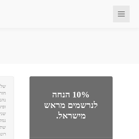
שלו
10% הנחה
חזר
נהנו
לנרשמים מראש
ופי
מישראל.
שני
נמל
שתה
רונה