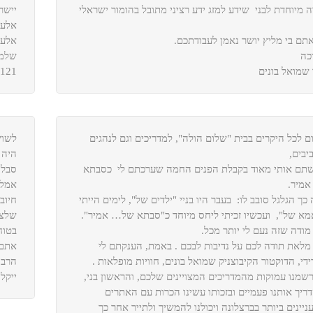
ה מיוחדת לבני שידע למזג ידע רציני מתובל בהומור ישראלי
יישר
אלעד
תם בי מליץ יושר נאמן לעבודתכם.
אלעד
כה
שלמה
 שמואל בונים
2121
ם לכל היקרים בבית "שלום הולה", למדריכים וגם לנהגים
לשוש
יבים,
היה 
שתם אותי מאוד בקבלת הפנים החמה שערכתם לי כסבתא
סבלנ
אמיר.
אמלי
כך הגלגל סובב לו: בעבר היו בניי "ילדים של", לימים הייתי
חיוב
מא של", ועכשיו זכיתי ליחס מיוחד כ"סבתא של… אמיר".
שלצע
 מודה שזה נעם לי יותר מכל.
בטוח
 מלאת תודה לכם על נדיבות לבכם . באמת, הענקתם לי
אתם 
ידי, הדוקטור הקיבוצניק שמואל בונים, חוויות מופלאות .
הרבה
שמנו עמוקות מהמדריכים המצויינים שלכם, והראשון בני,
ייקל
ריך אותנו פעמיים ובזכותו עשינו הכרות עם האתרים
יינים ביותר בברצלונה ויכולנו להמשיך ולתייר אחר כך