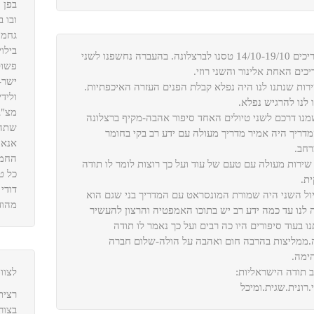
בפן 
ובו 
גחמה
בילו
 טסנו לברצלונה. בהעברה נחשפנו לשני
פשוט
כים האחת אלינור והשני רוזי.
ישר-
רות שנתנו לנו היה נפלא קבלת הפנים העזרה האיכפתיות.
וליד
 לנו להרגיש נפלא.
מצ"ב
מנו דרכם לשני טיולים האחד סיפור אהבה-מקיף ברצלונה
שתהי
דריך היה אמיר מדריך מעולה עם ידע רב בקי בחומר
אנא 
רחב.
החמו
 שירות מעולה עם טעם של עוד ועל כך רוצות לומר לו תודה
כל ט
ית.
דודי 
ול השני היה שמורת המונסראט עם המדריך בני שגם הוא
מהוד
ה לנו עד כמה ידע רב יש בתוכו האמפטיה והרצון להעשיר
ו בעוד סיפורים היו כה רבים ועל כך נאמר לו תודה
.ממליצות בהרבה חום ואהבה על הולה-שלום חברה
ימה.
ב תודה הישראליות:
לצוו
.רונית.שגית.ומיכל
רצית
בצור