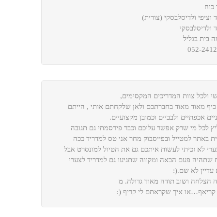
 כוח
 וציפי ולדיסלבסקי (צורית)
 ולדיסלבסקי
 בית בגליל
052-241
י ולכל צוות המדריכים המקסימים,
כיף מאוד מאוד בחברתכם ולאן שלקחתם אותי , הייתם
יים אכפתיים ולבביים וכמובן מקצועיים.
ץ לכל מי שרק אפשר עליכם וכבר פירסמתי גם תגובה
ית באתר למטייל ובפייסבוק מחר אני טס למדריד ככה
רי לא זכיתי לעשות איתכם גם את הטיול למונסרט אבל
 שתהיה פעם הבאה ומקווה שתגיעו גם למדריד לצערי
עדיין לא שם.(:
 הצלחה ושוב תודה מאוד גדולה. מ
 קריאף…או איך שקראתם לי קריף (: