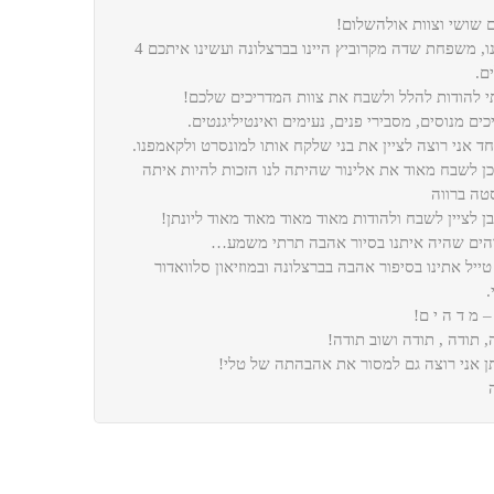
 שושי וצוות אולהשלום!
אנחנו, משפחת שדה מקרוביץ היינו בברצלונה ועשינו איתכם 4
ם.
י להודות להלל ולשבח את צוות המדריכים שלכם!
כים מנוסים, מסבירי פנים, נעימים ואינטיליגנטים.
חד אני רוצה לציין את בני שלקח אותו למונסרט ולקאמפנו.
כן לשבח מאוד את אלינור שהיתה לנו הזכות להיות איתה
טה ברווה
בן לציין לשבח ולהודות מאוד מאוד מאוד מאוד ליונתן!
ים שהיה איתנו בסיור אהבה תרתי משמע…
טייל אתינו בסיפור אהבה בברצלונה ובמוזיאון סלוואדור
.
– מ ד ה י ם!
, תודה , תודה ושוב תודה!
תן אני רוצה גם למסור את אהבהתה של טלי!