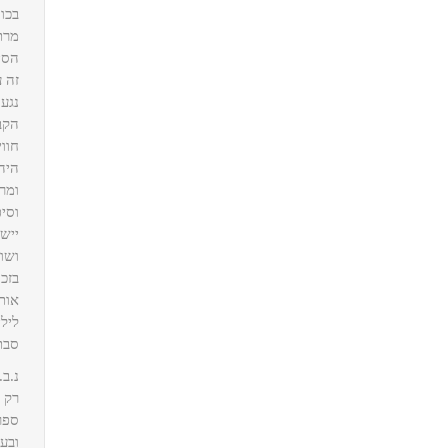
בכו
מרתק
הסי
זה ע
נגע
הקב
חווי
היה
ומר
וסי
יישכ
ושו
בזכו
אות
לילי
סבת
נ.ב.
רק 
ספר
ובעל