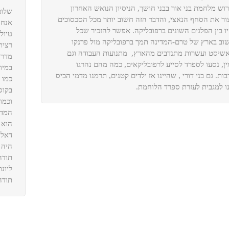
רוש מלחמת בני אור בבני חושך, הניסיון הנואש האחרון
שלום
ור את הסחף הנאצי, והדבר הזה חשוב יותר מכל הסכסוכים
ו בין הפלגים השונים ברפובליקה. אפשר להזכיר שכל
טיולי
שוב בארץ של טרם-המדינה תמך ברפובליקה מול פרנקו
רצית
שיסט ועשרות מתנדבים מהארץ, מתנועות העבודה וגם
מדרי
ין, נסעו לספרד לסייע לרפובליקאים, כמה מהם נהרגו
במיו
ות. גם בני דורי , שהיינו אז ילדים קטנים, תרמנו מדמי הכיס
כמו 
ו למגבית לעזרת ספרד הלוחמת.
בקוס
וכמו
המדה
הוא 
דאלי
היה 
תודה
ליונ
תודה