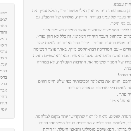
חות עצמנו.
 במופרעותו היה מוזיאון דאלי וסיפור חייו , ומלא עניין היה
שלום
ור בעבר של עמנו בעיירה חירונה, מולדתו של הרמב"ן. גם
יצאנו ל
ם בני היקר.
נעזר
ו לליבי המאמצים שעושים אנשי העיירה בשימור אבני
וחזר
רים ובתחזוק העבר היהודי המקומי. זה כלל לא חזון נפרץ.
המלו
יה ממש רוחנית חוויתי – ידידי בחר באותו יום לעלות להר
האוט
ודים – עם המדריכה רבת-הקסם מיקי, באתר עוצר הנשימה
טובי
ומם הנפש: מונסראט. סלעי בראשית הגאודואיסטיים האלה
הצטר
פורו של המנזר ששימר את התרבות הקטלנית, לא במהרה
יונת
חו.
בהמש
ב תודה!
ברסה
תכם חווינו את ברצלונה וסביבותיה כפי שלא היינו חווים
ברק 
ה לעולם בלי עזרתכם הנאורה והנדיבה.
אברה
ה פתר ,
ההיס
א של אמיר
תודה
יוסי 
הערת שולים: נראה לי ראוי שתקדישו יותר מקום למלחמת
ד, מלחמת הרפובליקה הספרדית בגנרל הפשיסטי פרנקו
י בריתו , הפאשיסט מוסוליני והנאצי היטלר. זו היתה