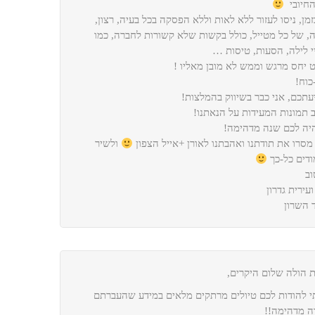
החיובי
בזמן, ניסו לעזור ללא לאות וללא הפסקה בכל בעיה, רצון,
, של כל מטייל, כולל בקשות שלא קשורות לחברה, כמו
יי לילה, הסעות, טיסות …
 יחס מרגש וממש לא מובן מאליו !
כוח!
יעתכם, אני כבר בשיווק בהמלצות!
 תמונות המעידות על הנאתנו!
ה לכם שנה מדהימה!
מסרו את תודתנו ואהבתנו לאורן +אייל הצפון
ולשיר
דים כל-כך
וב
ועירית גדרון
 השרון
ת הולה שלום היקרים,
י להודות לכם טיולים מרתקים מלאים במידע שהעברתם
ה מדהימה!!