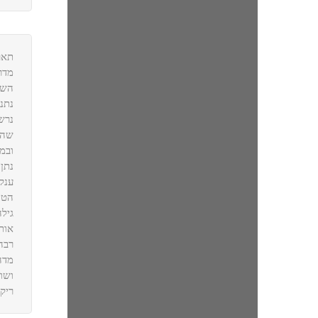
תאריכים 14/10-19/10
מדרי
השי
נתנו
נרש
שהמ
ובמ
נתן
ענק
הטי
גיל
אותנ
רבה
מדה
ושו
ריקי