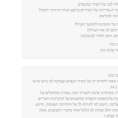
חד לבני על הסיור במונסרט
קי ה-מדריכה על הסיורים ברובע הגותי והיהודי והטיול
ונה ופיגראס.
 על ההכוונה להמשך הטיול!
גתם לנו את הטיול!!
ם חשק לחזור לברצלונה
 רבה
 ועינת כהן
 יונתן
ו מאוד להודות לך על הסיור הנפלא שערכת לנו ביום שישי
ו, כשחזרנו ארצה לשגרת יומנו, בעודנו מסתכלים על
ות מהחופשה הקצרה ומתענגים על הזיכרונות הטריים
לונה, חשוב לנו להודות לך על ההדרכה הנעימה, הרוגע
מת הלב שנתת לנו (ולכל אחד מחברי הקבוצה). אתה
ך נפלא !