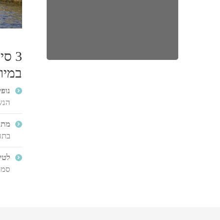
3 ס
במיו
נופ
הנש
מתא
בתע
לטי
סמט