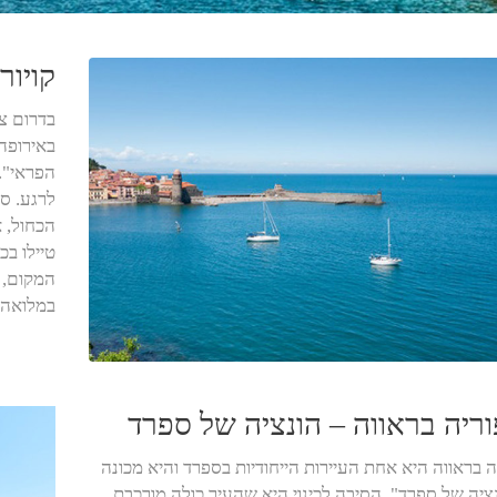
קויור
בדרום צ
באירופה
הפראי". 
לרגע. ס
הכחול, 
טיילו ב
המקום, 
במלואה.
ריה בראווה – הונציה של ספרד
 בראווה היא אחת העיירות הייחודיות בספרד והיא מכונה
ציה של ספרד". הסיבה לכינוי היא שהעיר כולה מורכבת