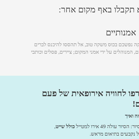
א תקבלו באף מקום אחר:
אמנותיים
 נפשכם בכוס משקה טוב, אל תהססו להיכנס לברים
, המנוהלים על ידי אמני המקום; ציירים, פסלים וכותבי
פו לחוויה אירופאית של פעם
!
ה ואיך
הסיור עולה 49 אירו למטייל
כולל שייט
,
ול נקבעים בתיאום מראש.