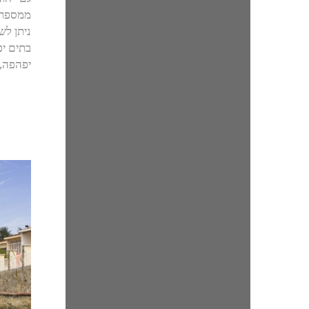
ממספר 
ניתן לש
בתים יפ
יפהפה, 