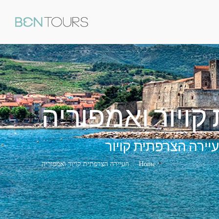
קויור ואמפוריה
You are here:
יירה הצרפתית קויור
Home
העיירה הצרפתית קויור ואמפוריה