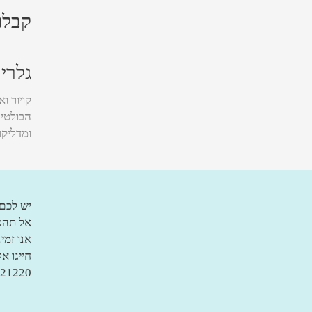
קבלו
גלריו
קויור ו
הבולטים
ומדליקו
יש לכם
אל תהסס
אנו זמי
חייגו א
| 03-9778977