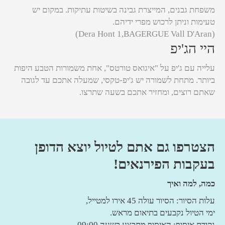
משפחת גבנים, המייצרת גבינה בשיטות עתיקות. במקום יש
טעימות וניתן לרכוש מפרי ידיהם.
(Dera Hont 1,BAGERGUE Vall D'Aran)
היי הג'יפ
עלייה עם ג'יפ על "איגואס טורטס", אחת משמורות הטבע היפות
ביותר. מתחת לשמורה יש ג'יפ-טקסי, שמעלה אתכם עד לגובה
שאתם רוצים, ומחזיר אתכם בשעה שתרצו.
הצטרפו גם אתם לטיול יוצא הדופן
בעקבות הפירנאים!
כמה, למה ואיך
עלות הסיור: הסיור עולה 45 אירו למטייל,
ימי הטיול נקבעים בתיאום מראש.
נקודת איסוף: האיסוף מתבצע בשעה 09:00