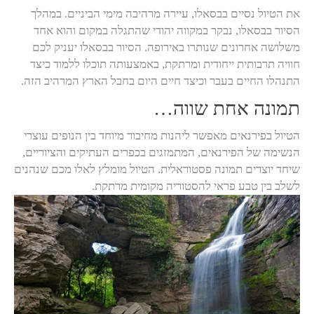
את הטיול נסיים בבסאלו, עיירה מרהיבה מימי הביניים. במהלך
הסיור בבסאלו, נבקר במקווה יהודי שהתגלה במקום והוא אחד
משלושה אחרונים שנותרו באירופה. הסיור בבסאלו יעניק לכם
חוויה תרבותית ייחודית ומרתקת, באמצעותה תוכלו ללמוד כיצד
התנהלו החיים בעבר וכיצד חיים היום בחבל הארץ המרהיב הזה.
תמונה אחת שווה…
הטיול בפירנאים מאפשר ליהנות מחיבור מיוחד בין הנופים עוצרי
הנשימה של הפירנאים, המתמזגים בכפרים העתיקים והציוריים,
שיחד יוצרים תמונה פסטוראלית. הטיול מומלץ לאלו מכם שנהנים
לשלב בין טבע פראי להסטוריה מקומית מרתקת.