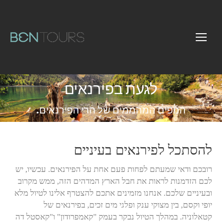
לגעת בפירנאים
You are here:
הנופים המהממים של הרי הפירנאים.
להסתכל לפירנאים בעיניים
רובכם ודאי שמעתם לפחות פעם אחת על הפירנאים. עכשיו, יש
לכם הזדמנות לראות את חבל הארץ המדהים הזה, ממש מקרוב
ובעיניים שלכם. אנחנו מזמינים אתכם להצטרף אלינו לטיול מלא
יופי וקסם, בין מצוקי ענק ופלגי מים זכים, בפירנאים של
קטאלוניה. במהלך הטיול נבקר בעמק "קאמפרודון" ו"קאסטל דה