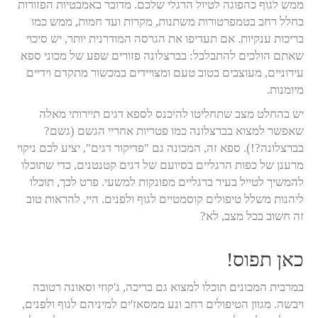
ממש לגוף כהפוגה לטיול הרגלי שלכם. מדובר באמבטיות הפזורות
בחלל רחב בטמפרטורות משתנות, מקרות ועד חמות, ממש כמו
בריכות ענקיות. אם תעדיפו את הגרסה המודרנית יותר, יש סיכוי
שאתם הולכים להתבלבל: בברצלונה פזורים שפע של מכוני ספא
עירוניים, מעוצבים בטוב טעם ומצויידים במכשור מתקדם וידיים
מיומנות.
יש בהחלט מצב שתחליטו להיכנס לספא דגים תיירותי מאלה
שאפשר למצוא בברצלונה כמו פטריות אחריי הגשם (גשם?
בברצלונה?!). ספא זה, המכונה גם "פדיקור דגים", יציע לכם ניקוי
מרענן של כפות הרגליים בסיועם של דגים קטנטנים, כדי שתוכלו
להמשיך לטייל בעיר ברגליים מפונקות למשעי. פרט לכך, תוכלו
ליהנות משלל טיפולים קוסמטיים לגוף ולפנים. היי, להראות טוב
זה חשוב בכל מצב, לא?
כאן תפוס!
במרבית המכונים תוכלו למצוא גם בריכה, ג'קוזי וסאונה רטובה
ויבשה. מגוון הטיפולים רחב ונע ממסאז'ים למיניהם לגוף ולפנים,