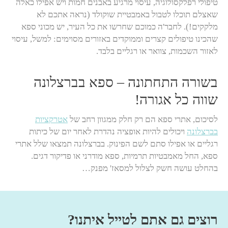
טיפולי רפלקסולוגיה, עיסוי מרגיע באבנים חמות ויש אפילו כאלה
שאצלם תוכלו לטבול באמבטיית שוקולד (נראה אתכם לא
מלקקים!). לחבר'ה כמוכם שחרשו את כל העיר, יש מכוני ספא
שהכינו טיפולים קצרים וממוקדים באזורים מסוימים: למשל, עיסוי
לאזור השכמות, צוואר או רגליים בלבד.
בשורה התחתונה – ספא בברצלונה
שווה כל אגורה!
לסיכום, אתרי ספא הם רק חלק ממגוון רחב של
אטרקציות
בברצלונה
ויכולים להיות אופציה נהדרת לאחר יום של כיתות
רגליים או אפילו סתם לשם הפינוק. בברצלונה תמצאו שלל אתרי
ספא, החל מאמבטיות תרמיות, ספא מודרני או פדיקור דגים.
בהחלט עושה חשק לצלול למסאז' מפנק…
רוצים גם אתם לטייל איתנו?