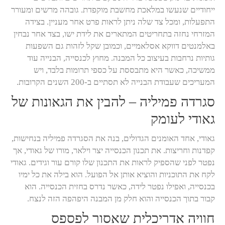
ייחודיים שנעשו במלאכת מחשבת מוקפדת. גובהה מרשים ומעורר
התפעלות, ומכל צד שלה ניתן לראות פרט אחר מעניין. בצידה
המזרחי נחזה בתחריטים המתארים את לידת ישו, בצד אחר נבחין
באלמנטים דווקא אסלאמיים, וכמובן שקל לזהות גם השפעות
גותיות נרחבות בעיצוב כל המבנה. מחוץ לכנסייה, הבנייה עוד
ממשיכה, כאשר היא מתבססת על כספי תרומות בלבד, ויש
המעריכים שעבודת הבנייה לא תסתיים ב-200 השנים הקרובות.
סגרדה פמיליה – להבין את הגאונות של
גאודי לעומק
גאודי, אחד האומנים הגדולים, בנה את הסגרדה פמיליה בנחישות,
קפדנות וחריצות. את תכנון הכנסייה יצר וילאר, מורו של גאודי, אך
נפטר לפני שהספיק לראות את התכנון שלו קורם עור וגידים. גאודי
לקח את התוכניות והוציא אותן אל הפועל. הוא בילה את כל ימיו
בכנסייה, ואפילו נפטר לידה, כאשר נדרס בחזית הכנסייה. הוא
קבור בתוך הכנסייה והוא חלק מן המבנה היפהפה הזה לנצח.
חוויה אדריכלית שאסור לפספס