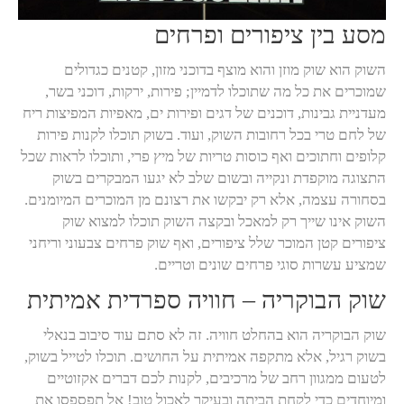
מסע בין ציפורים ופרחים
השוק הוא שוק מוזן והוא מוצף בדוכני מזון, קטנים כגדולים
שמוכרים את כל מה שתוכלו לדמיין; פירות, ירקות, דוכני בשר,
מעדניית גבינות, דוכנים של דגים ופירות ים, מאפיות המפיצות ריח
של לחם טרי בכל רחובות השוק, ועוד. בשוק תוכלו לקנות פירות
קלופים וחתוכים ואף כוסות טריות של מיץ פרי, ותוכלו לראות שכל
התצוגה מוקפדת ונקייה ובשום שלב לא יגעו המבקרים בשוק
בסחורה עצמה, אלא רק יבקשו את רצונם מן המוכרים המיומנים.
השוק אינו שייך רק למאכל ובקצה השוק תוכלו למצוא שוק
ציפורים קטן המוכר שלל ציפורים, ואף שוק פרחים צבעוני וריחני
שמציע עשרות סוגי פרחים שונים וטריים.
שוק הבוקריה – חוויה ספרדית אמיתית
שוק הבוקריה הוא בהחלט חוויה. זה לא סתם עוד סיבוב בנאלי
בשוק רגיל, אלא מתקפה אמיתית על החושים. תוכלו לטייל בשוק,
לטעום ממגוון רחב של מרכיבים, לקנות לכם דברים אקזוטיים
ומיוחדים כדי לקחת הביתה ובעיקר לאכול טוב! אל תפספסו את